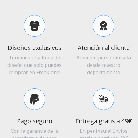
Diseños exclusivos
Atención al cliente
Tenemos una línea de
Atención personalizada
diseño que solo puedes
desde nuestro
comprar en Freakland!
departamento
Pago seguro
Entrega gratis a 49€
Con la garantía de la
En península! Envíos