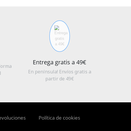
Entrega gratis a 49€
aforma
En península! Envíos gratis a
l
partir de 49€
evoluciones
Política de cookies