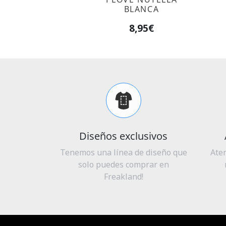
BLANCA
8,95€
Diseños exclusivos
Tenemos una línea de diseño que
Ate
solo puedes comprar en
Freakland!