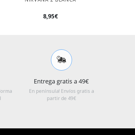
8,95€
Entrega gratis a 49€
aforma
En península! Envíos gratis a
l
partir de 49€