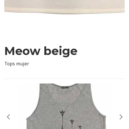
Meow beige
Tops mujer
Anterior
Sig