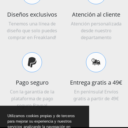
Diseños exclusivos
Atención al cliente
Tenemos una línea de
Atención personalizada
diseño que solo puedes
desde nuestro
comprar en Freakland!
departamento
Pago seguro
Entrega gratis a 49€
Con la garantía de la
En península! Envíos
plataforma de pago
gratis a partir de 49€
seguro Paypal
Utilizamos cookies propias y de terceros
para mejorar su experiencia y nuestros
servicios analizando la navegación en