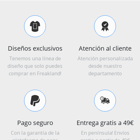
Diseños exclusivos
Atención al cliente
Tenemos una línea de
Atención personalizada
diseño que solo puedes
desde nuestro
comprar en Freakland!
departamento
Pago seguro
Entrega gratis a 49€
Con la garantía de la
En península! Envíos