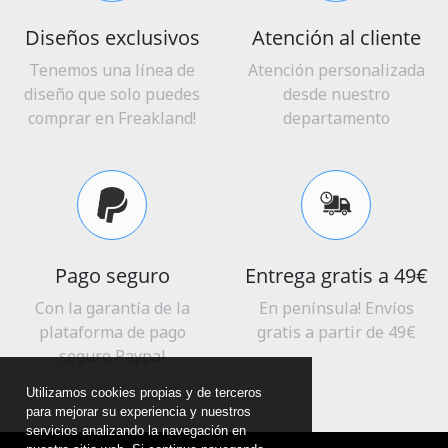
Diseños exclusivos
Atención al cliente
Tenemos una línea de
Atención personalizada
diseño que solo puedes
desde nuestro
comprar en Freakland!
departamento
Pago seguro
Entrega gratis a 49€
Con la garantía de la
En península! Envíos
plataforma de pago
gratis a partir de 49€
seguro Paypal
Utilizamos cookies propias y de terceros
para mejorar su experiencia y nuestros
servicios analizando la navegación en