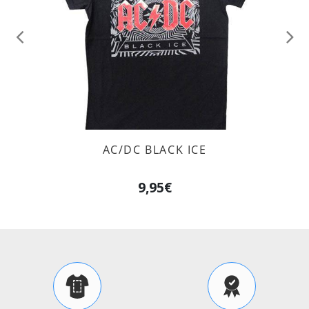
Anterior
Sig
AC/DC BLACK ICE
9,95€