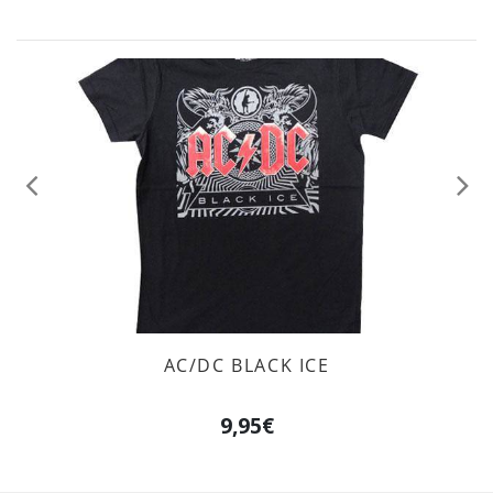
Anterior
Sig
AC/DC BLACK ICE
9,95€