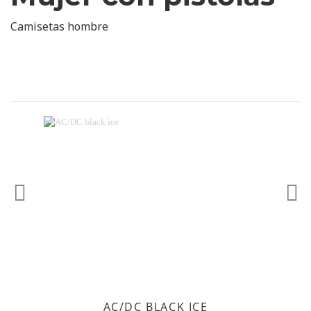
Camisetas hombre
Anterior
Sig
AC/DC BLACK ICE