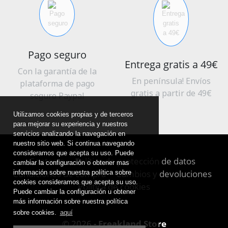
Pago seguro
Entrega gratis a 49€
Con la garantía de la
En península! Envíos
plataforma de pago
gratis a partir de 49€
seguro Paypal
Utilizamos cookies propias y de terceros
para mejorar su experiencia y nuestros
servicios analizando la navegación en
nuestro sitio web. Si continua navegando
consideramos que acepta su uso. Puede
Contacto
Política de protección de datos
cambiar la configuración o obtener mas
Condiciones de compra
Cambios y devoluciones
información sobre nuestra política sobre
cookies consideramos que acepta su uso.
Política de cookies
Puede cambiar la configuración u obtener
más información sobre nuestra política
sobre cookies.
aquí
© 2026
- Freakland Store