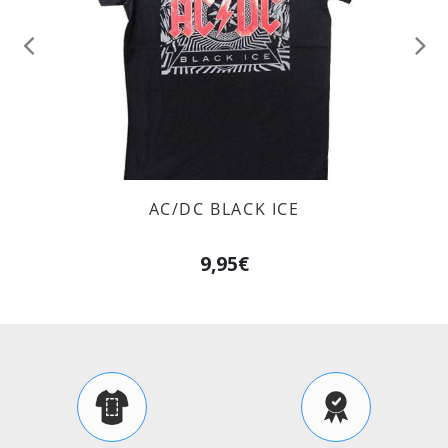
Anterior
Sig
AC/DC BLACK ICE
9,95€