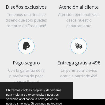
Diseños exclusivos
Atención al cliente
Tenemos una línea de
Atención personalizada
diseño que solo puedes
desde nuestro
comprar en Freakland!
departamento
Pago seguro
Entrega gratis a 49€
Con la garantía de la
En península! Envíos
plataforma de pago
gratis a partir de 49€
seguro Paypal
Utilizamos cookies propias y de terceros
para mejorar su experiencia y nuestros
servicios analizando la navegación en
nuestro sitio web. Si continua navegando