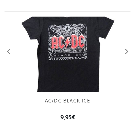
Anterior
Sig
AC/DC BLACK ICE
9,95€