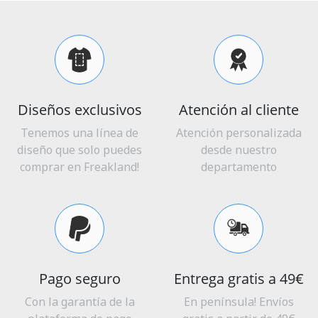
Diseños exclusivos
Atención al cliente
Tenemos una línea de
Atención personalizada
diseño que solo puedes
desde nuestro
comprar en Freakland!
departamento
Pago seguro
Entrega gratis a 49€
Con la garantía de la
En península! Envíos