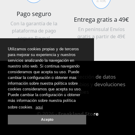
Pago seguro
Entrega gratis a 49€
Con la garantía de la
En península! Envíos
plataforma de pago
gratis a partir de 49€
seguro Paypal
Utilizamos cookies propias y de terceros
para mejorar su experiencia y nuestros
servicios analizando la navegación en
nuestro sitio web. Si continua navegando
consideramos que acepta su uso. Puede
Contacto
Política de protección de datos
cambiar la configuración o obtener mas
Condiciones de compra
Cambios y devoluciones
información sobre nuestra política sobre
cookies consideramos que acepta su uso.
Política de cookies
Puede cambiar la configuración u obtener
más información sobre nuestra política
sobre cookies.
aquí
© 2026
- Freakland Store
Acepto